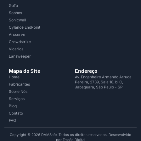
GoTo
Sophos
Sonicwall
Cylance EndPoint
Arcserve
Crowdstrike
Vicarios
Lansweeper
Mapa do Site
Endereço
Home
Av. Engenheiro Armando Arruda
Pereira, 2739, Sala 18, bl C,
Fabricantes
Jabaquara, São Paulo - SP
Sobre Nós
Serviços
Blog
Contato
FAQ
Copyright © 2026 DAMSafe. Todos os direitos reservados. Desenvolvido
por Tração Digital